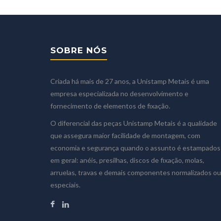
SOBRE NÓS
Criada há mais de 27 anos, a Unistamp Metais é uma
empresa especializada no desenvolvimento e
fornecimento de elementos de fixação.
O diferencial das peças Unistamp Metais é a qualidade
que assegura maior facilidade de montagem, com
economia e segurança quando o assunto é estampados
em geral: anéis, presilhas, discos de fixação, molas,
arruelas, travas e demais componentes normalizados ou
especiais.