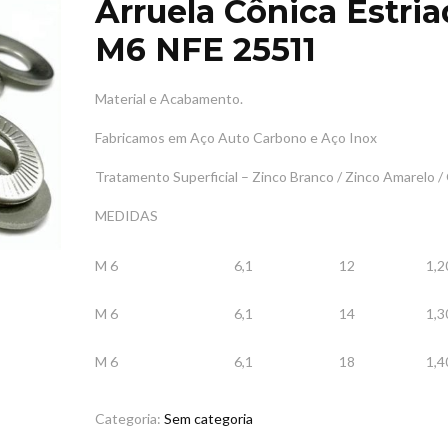
Arruela Cônica Estri
M6 NFE 25511
Material e Acabamento.
Fabricamos em Aço Auto Carbono e
Aço Inox
Tratamento Superficial – Zinco Branco / Zinco Amarelo 
MEDIDAS
M 6
6,1
12
1,2
M 6
6,1
14
1,3
M 6
6,1
18
1,4
Categoria:
Sem categoria