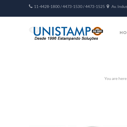
11-4428-1800 / 4473-1530 / 4473-1525
Av. Indu
HO