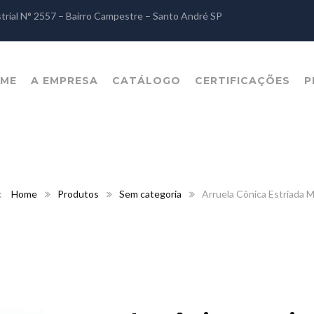
strial N° 2557 – Bairro Campestre – Santo André SP
ME
A EMPRESA
CATÁLOGO
CERTIFICAÇÕES
P
Home
Produtos
Sem categoria
Arruela Cônica Estriada 