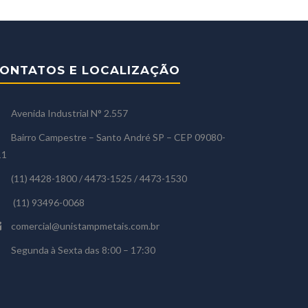
ONTATOS E LOCALIZAÇÃO
Avenida Industrial N° 2.557
Bairro Campestre – Santo André SP – CEP 09080-
11
(11) 4428-1800 / 4473-1525 / 4473-1530
(11) 93496-0068
comercial@unistampmetais.com.br
Segunda à Sexta das 8:00 – 17:30