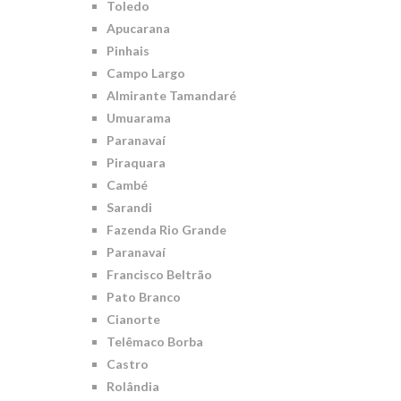
Toledo
Apucarana
Pinhais
Campo Largo
Almirante Tamandaré
Umuarama
Paranavaí
Piraquara
Cambé
Sarandi
Fazenda Rio Grande
Paranavaí
Francisco Beltrão
Pato Branco
Cianorte
Telêmaco Borba
Castro
Rolândia