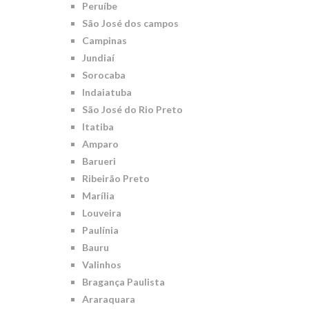
Peruíbe
São José dos campos
Campinas
Jundiaí
Sorocaba
Indaiatuba
São José do Rio Preto
Itatiba
Amparo
Barueri
Ribeirão Preto
Marília
Louveira
Paulínia
Bauru
Valinhos
Bragança Paulista
Araraquara