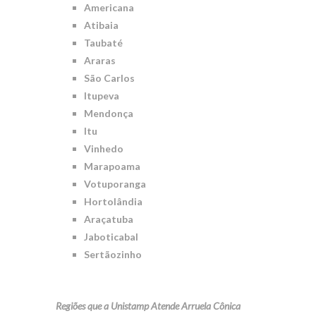
Americana
Atibaia
Taubaté
Araras
São Carlos
Itupeva
Mendonça
Itu
Vinhedo
Marapoama
Votuporanga
Hortolândia
Araçatuba
Jaboticabal
Sertãozinho
Regiões que a Unistamp Atende Arruela Cônica