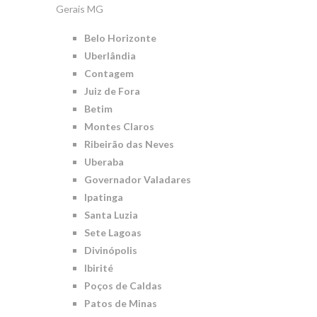
Gerais MG
Belo Horizonte
Uberlândia
Contagem
Juiz de Fora
Betim
Montes Claros
Ribeirão das Neves
Uberaba
Governador Valadares
Ipatinga
Santa Luzia
Sete Lagoas
Divinópolis
Ibirité
Poços de Caldas
Patos de Minas