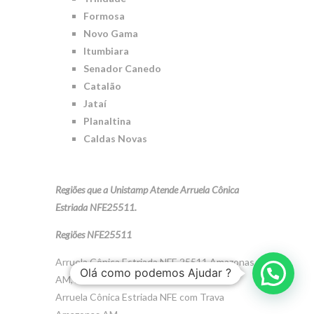
Formosa
Novo Gama
Itumbiara
Senador Canedo
Catalão
Jataí
Planaltina
Caldas Novas
Regiões que a Unistamp Atende Arruela Cônica
Estriada NFE25511.
Regiões NFE25511
Arruela Cônica Estriada NFE 25511 Amazonas
Olá como podemos Ajudar ?
AM, Arruela de Contato Amazonas AM,
Arruela Cônica Estriada NFE com Trava