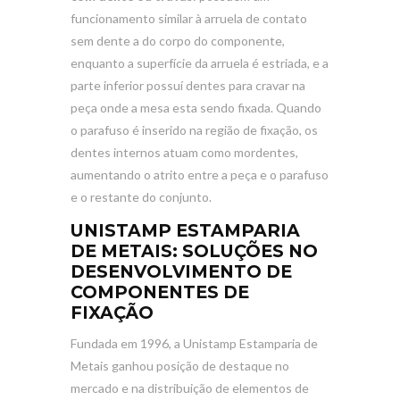
funcionamento similar à arruela de contato
sem dente a do corpo do componente,
enquanto a superfície da arruela é estriada, e a
parte inferior possuí dentes para cravar na
peça onde a mesa esta sendo fixada. Quando
o parafuso é inserido na região de fixação, os
dentes internos atuam como mordentes,
aumentando o atrito entre a peça e o parafuso
e o restante do conjunto.
UNISTAMP ESTAMPARIA
DE METAIS: SOLUÇÕES NO
DESENVOLVIMENTO DE
COMPONENTES DE
FIXAÇÃO
Fundada em 1996, a Unistamp Estamparia de
Metais ganhou posição de destaque no
mercado e na distribuição de elementos de