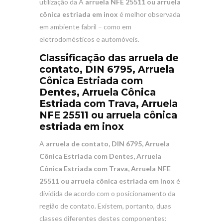
utilização da A
arruela NFE 25511 ou arruela
cônica estriada em inox
é melhor observada
em ambiente fabril – como em
eletrodomésticos e automóveis.
Classificação das
arruela de
contato, DIN 6795, Arruela
Cônica Estriada com
Dentes, Arruela Cônica
Estriada com Trava, Arruela
NFE 25511 ou arruela cônica
estriada em inox
A
arruela de contato, DIN 6795, Arruela
Cônica Estriada com Dentes, Arruela
Cônica Estriada com Trava, Arruela NFE
25511 ou arruela cônica estriada em inox
é
dividida de acordo com o posicionamento da
região de contato. Existem, portanto, duas
classes diferentes destes componentes: