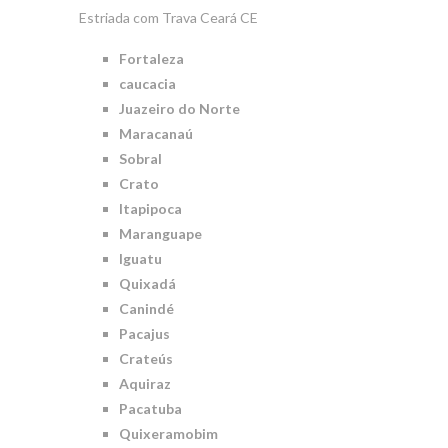
Estriada com Trava Ceará CE
Fortaleza
caucacia
Juazeiro do Norte
Maracanaú
Sobral
Crato
Itapipoca
Maranguape
Iguatu
Quixadá
Canindé
Pacajus
Crateús
Aquiraz
Pacatuba
Quixeramobim