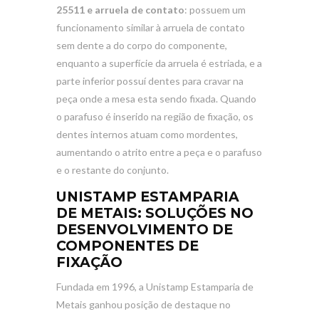
25511 e arruela de contato
: possuem um
funcionamento similar à arruela de contato
sem dente a do corpo do componente,
enquanto a superfície da arruela é estriada, e a
parte inferior possuí dentes para cravar na
peça onde a mesa esta sendo fixada. Quando
o parafuso é inserido na região de fixação, os
dentes internos atuam como mordentes,
aumentando o atrito entre a peça e o parafuso
e o restante do conjunto.
UNISTAMP ESTAMPARIA
DE METAIS: SOLUÇÕES NO
DESENVOLVIMENTO DE
COMPONENTES DE
FIXAÇÃO
Fundada em 1996, a Unistamp Estamparia de
Metais ganhou posição de destaque no