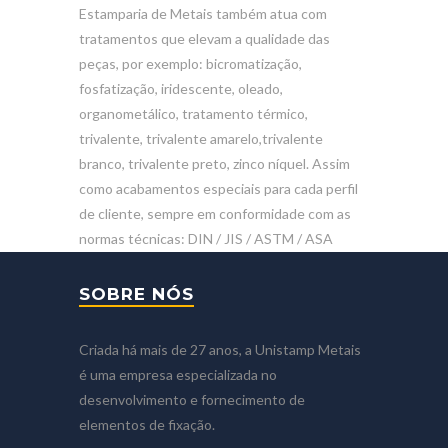
Estamparia de Metais também atua com
tratamentos que elevam a qualidade das
peças, por exemplo: bicromatização,
fosfatização, iridescente, oleado,
organometálico, tratamento térmico,
trivalente, trivalente amarelo,trivalente
branco, trivalente preto, zinco níquel. Assim
como acabamentos especiais para cada perfil
de cliente, sempre em conformidade com as
normas técnicas: DIN / JIS / ASTM / ASA
SOBRE NÓS
Criada há mais de 27 anos, a Unistamp Metais
é uma empresa especializada no
desenvolvimento e fornecimento de
elementos de fixação.