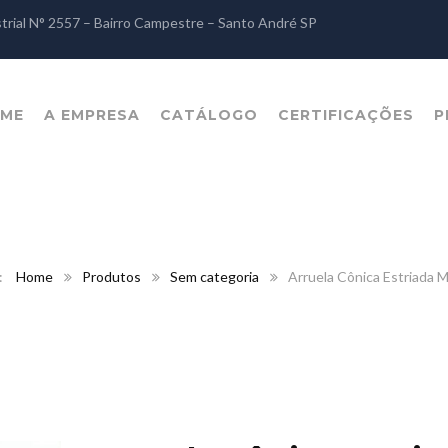
strial N° 2557 – Bairro Campestre – Santo André SP
ME
A EMPRESA
CATÁLOGO
CERTIFICAÇÕES
P
Home
Produtos
Sem categoria
Arruela Cônica Estriada 