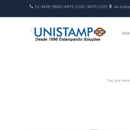
11-4428-1800 / 4473-1530 / 4473-1525
Av. Indu
HO