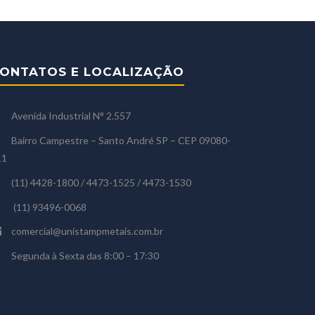
ONTATOS E LOCALIZAÇÃO
Avenida Industrial N° 2.557
Bairro Campestre – Santo André SP – CEP 09080-
11
(11) 4428-1800 / 4473-1525 / 4473-1530
(11) 93496-0068
comercial@unistampmetais.com.br
Segunda à Sexta das 8:00 – 17:30