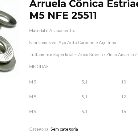
Arruela Cônica Estri
M5 NFE 25511
Material e Acabamento.
Fabricamos em Aço Auto Carbono e
Aço Inox
Tratamento Superficial – Zinco Branco / Zinco Amarelo 
MEDIDAS
M 5
5,1
10
M 5
5,1
12
M 5
5,1
16
Categoria:
Sem categoria