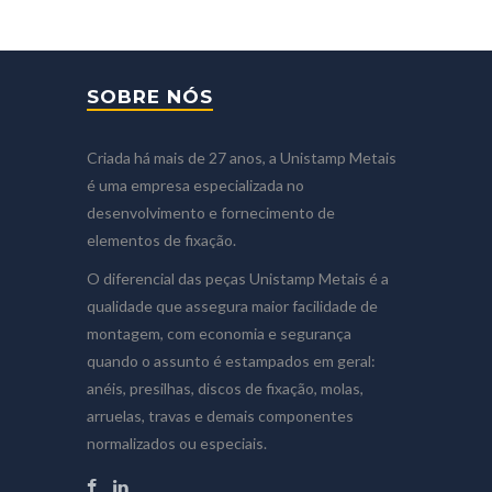
SOBRE NÓS
Criada há mais de 27 anos, a Unistamp Metais
é uma empresa especializada no
desenvolvimento e fornecimento de
elementos de fixação.
O diferencial das peças Unistamp Metais é a
qualidade que assegura maior facilidade de
montagem, com economia e segurança
quando o assunto é estampados em geral:
anéis, presilhas, discos de fixação, molas,
arruelas, travas e demais componentes
normalizados ou especiais.