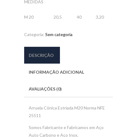
MEDIDAS
M 20
20,5
40
3,20
Categoria:
Sem categoria
DESCRIÇÃO
INFORMAÇÃO ADICIONAL
AVALIAÇÕES (0)
Arruela Cônica Estriada M20 Norma NFE
25511
Somos Fabricante e Fabricamos em Aço
Auto Carbono e Aço Inox.